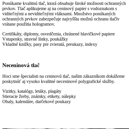
Ponúkame kvalitnú tlač, ktorá obsahuje široké možnosti ochranných
prvkov. Tlač aplikujeme aj na ceninový papier s vodoznakom s
viditeľnými a neviditeľnými vláknami. Množstvo ponúkaných
ochranných prvkov zabezpečuje najvyššiu možnú ochranu tlačív
vrátane použitia hologramov.
Certifikáty, diplomy, osvedčenia, chránené hlavičkové papiere
Vstupenky, stravné lístky, poukážky
Vkladné knižky, pasy pre zvieratá, preukazy, indexy
Neceninová tlač
Hoci sme špecialisti na ceninovú tlač, našim zákazníkom dokážeme
poskytnúť aj vysoko kvalitné neceninové polygrafické služby.
Vizitky, katalógy, letáky, plagáty
Stieracie žreby, známky, etikety, nálepky
Obaly, kalendáre, darčekové poukazy