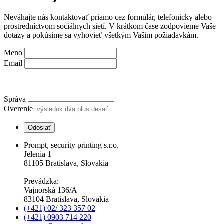
Neváhajte nás kontaktovať priamo cez formulár, telefonicky alebo
prostredníctvom sociálnych sietí. V krátkom čase zodpovieme Vaše
dotazy a pokúsime sa vyhovieť všetkým Vašim požiadavkám.
Meno
Email
Správa
Overenie
Prompt, security printing s.r.o.
Jelenia 1
81105 Bratislava, Slovakia
Prevádzka:
Vajnorská 136/A
83104 Bratislava, Slovakia
(+421) 02/ 323 357 02
(+421) 0903 714 220