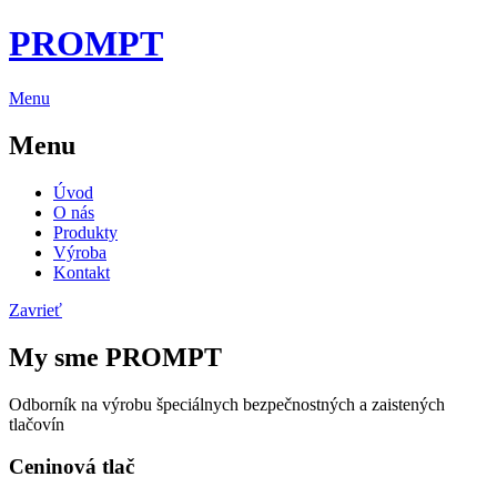
PROMPT
Menu
Menu
Úvod
O nás
Produkty
Výroba
Kontakt
Zavrieť
My sme PROMPT
Odborník na výrobu špeciálnych bezpečnostných a zaistených
tlačovín
Ceninová tlač